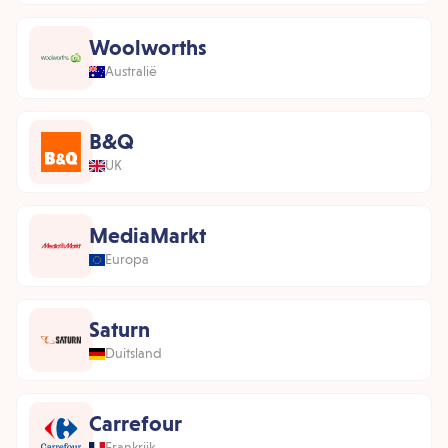
Woolworths
Australië
B&Q
UK
MediaMarkt
Europa
Saturn
Duitsland
Carrefour
Frankrijk