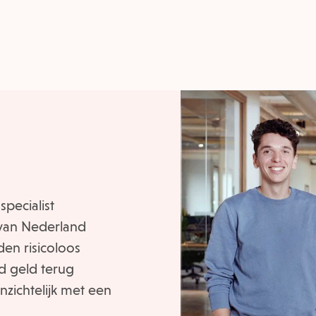
pecialist
 van Nederland
en risicoloos
d geld terug
zichtelijk met een