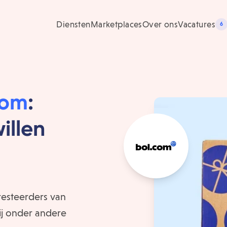
Diensten
Marketplaces
Over ons
Vacatures
6
com
:
illen
resteerders van
ij onder andere