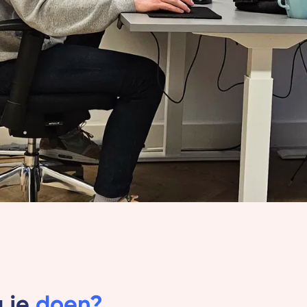
 je
doen?