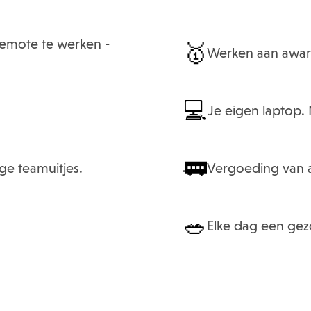
remote te werken -
🥇
Werken aan awar
💻
Je eigen laptop.
🚃
ge teamuitjes.
Vergoeding van al
🥗
Elke dag een gez