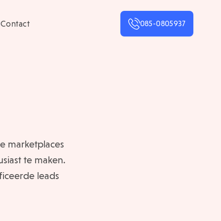
Contact
085-0805937
ste marketplaces
usiast te maken.
ficeerde leads