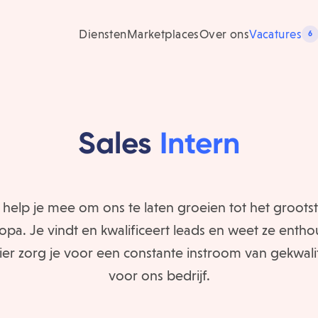
Diensten
Marketplaces
Over ons
Vacatures
6
Sales
Intern
n help je mee om ons te laten groeien tot het groot
pa. Je vindt en kwalificeert leads en weet ze entho
r zorg je voor een constante instroom van gekwali
voor ons bedrijf.